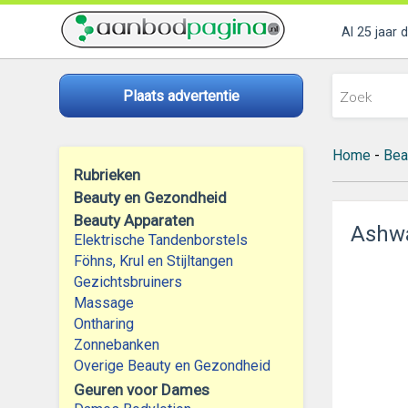
Al 25 jaar 
Plaats advertentie
Home
-
Bea
Rubrieken
Beauty en Gezondheid
Beauty Apparaten
Ashwa
Elektrische Tandenborstels
Föhns, Krul en Stijltangen
Gezichtsbruiners
Massage
Ontharing
Zonnebanken
Overige Beauty en Gezondheid
Geuren voor Dames