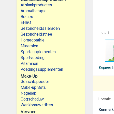
Afslankproducten
Aromatherapie
Braces
EHBO
Gezondheidssieraden
foto 1
Gezondheidsthee
Homeopathie
Mineralen
Sportsupplementen
Sportvoeding
Vitaminen
Kopieer l
Voedingssupplementen
Make-Up
Gezichtspoeder
Make-up Sets
Nagellak
Oogschaduw
Locatie
Wenkbrauwstiften
Kenmerk
Vervoer