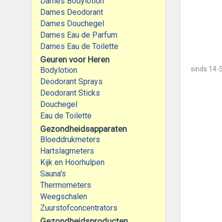
Dames Bodylotion
Dames Deodorant
Dames Douchegel
Dames Eau de Parfum
Dames Eau de Toilette
Geuren voor Heren
sinds
14-5
Bodylotion
Deodorant Sprays
Deodorant Sticks
Douchegel
Eau de Toilette
Gezondheidsapparaten
Bloeddrukmeters
Hartslagmeters
Kijk en Hoorhulpen
Sauna's
Thermometers
Weegschalen
Zuurstofconcentrators
Gezondheidsproducten